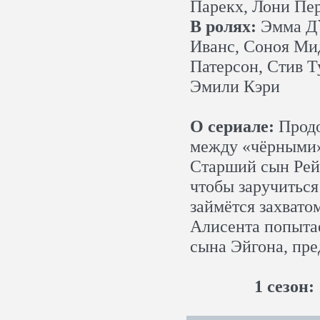
Парекх, Лони Пе
В ролях:
Эмма Д`
Иванс, Соноя Ми
Патерсон, Стив Т
Эмили Кэри
О сериале:
Продо
между «чёрными»
Старший сын Рей
чтобы заручиться
займётся захвато
Алисента попытае
сына Эйгона, пр
1 сезон: