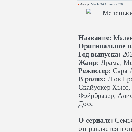
Автор:
Macho34
10 июл 2026
Название:
Мален
Оригинальное н
Год выпуска:
20
Жанр:
Драма, Ме
Режиссер:
Сара А
В ролях:
Люк Бре
Скайуокер Хьюз,
Фэйрбразер, Алис
Досс
О сериале:
Семья
отправляется в о