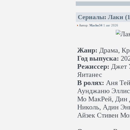
Сериалы
:
Лаки (
Автор:
Macho34
1 авг 2026
Жанр:
Драма, Кр
Год выпуска:
20
Режиссер:
Джет У
Яитанес
В ролях:
Аня Тей
Аунджаню Эллис,
Мо МакРей, Дин Д
Николь, Адин Энк
Айзек Стивен Мо