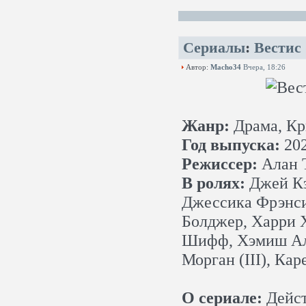
Сериалы
:
Вестис 
Автор:
Macho34
Вчера, 18:26
Жанр:
Драма, К
Год выпуска:
20
Режиссер:
Алан 
В ролях:
Джей Кэ
Джессика Фрэнси
Болджер, Харри 
Шифф, Хэмиш Ал
Морган (III), Ка
О сериале:
Дейст