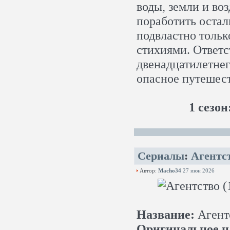
воды, земли и во
поработить остал
подвластно тольк
стихиями. Ответс
двенадцатилетнег
опасное путешест
1 сезон
Сериалы
:
Агентст
Автор:
Macho34
27 июн 2026
Название:
Агент
Оригинальное н