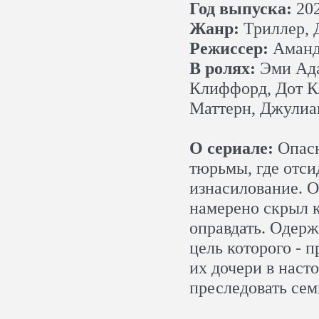
Год выпуска:
20
Жанр:
Триллер, 
Режиссер:
Аманда
В ролях:
Эми Ада
Клиффорд, Дот К
Маттерн, Джулиа
О сериале:
Опасн
тюрьмы, где отси
изнасилование. О
намерено скрыл к
оправдать. Одерж
цель которого - 
их дочери в наст
преследовать сем