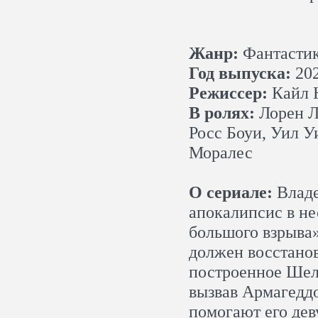
Жанр:
Фантастик
Год выпуска:
20
Режиссер:
Кайл 
В ролях:
Лорен Л
Росс Боуи, Уил У
Моралес
О сериале:
Владе
апокалипсис в н
большого взрыва
должен восстанов
построенное Шел
вызвав Армагеддо
помогают его дев