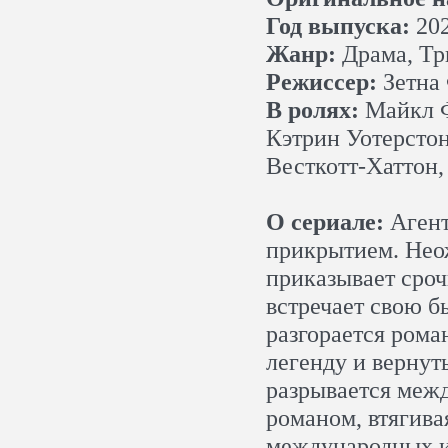
Год выпуска:
202
Жанр:
Драма, Тр
Режиссер:
Зетна 
В ролях:
Майкл Ф
Кэтрин Уотерсто
Весткотт-Хаттон
О сериале:
Агент
прикрытием. Неож
приказывает сроч
встречает свою 
разгорается рома
легенду и вернут
разрывается межд
романом, втягива
международных и