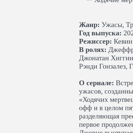
Жанр:
Ужасы, Тр
Год выпуска:
20
Режиссер:
Кевин 
В ролях:
Джеффри
Джонатан Хиггин
Рэнди Гонзалез, 
О сериале:
Встре
ужасов, созданн
«Ходячих мертвец
офф и в целом п
разделяющая прее
первое продолже
Джорне выступает