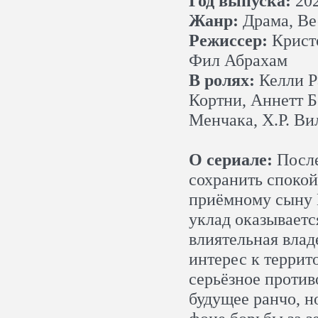
Год выпуска:
20
Жанр:
Драма, Ве
Режиссер:
Кристо
Фил Абрахам
В ролях:
Келли Р
Кортни, Аннетт Б
Менчака, Х.Р. Ви
О сериале:
После
сохранить спокой
приёмному сыну 
уклад оказываетс
влиятельная влад
интерес к террит
серьёзное против
будущее ранчо, н