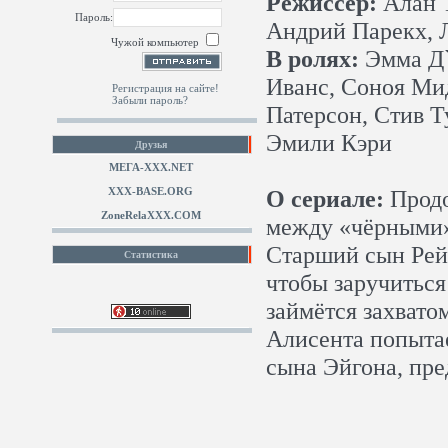
Режиссер:
Алан Т
Пароль:
Андрий Парекх, 
Чужой компьютер
В ролях:
Эмма Д`
Иванс, Соноя Ми
Регистрация на сайте!
Забыли пароль?
Патерсон, Стив Т
Эмили Кэри
Друзья
МЕГА-ХХХ.NET
XXX-BASE.ORG
О сериале:
Продо
ZoneRelaXXX.COM
между «чёрными»
Старший сын Рей
Статистика
чтобы заручиться
займётся захвато
Алисента попытае
сына Эйгона, пр